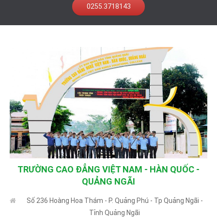
0255.3718143
TRƯỜNG CAO ĐẲNG VIỆT NAM - HÀN QUỐC -
QUẢNG NGÃI
Số 236 Hoàng Hoa Thám - P. Quảng Phú - Tp Quảng Ngãi -
Tỉnh Quảng Ngãi