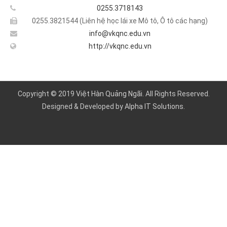
0255.3718143
0255.3821544 (Liên hệ học lái xe Mô tô, Ô tô các hạng)
info@vkqnc.edu.vn
http://vkqnc.edu.vn
Copyright © 2019
Việt Hàn Quảng Ngãi
. All Rights Reserved.
Designed & Developed by
Alpha IT Solutions.