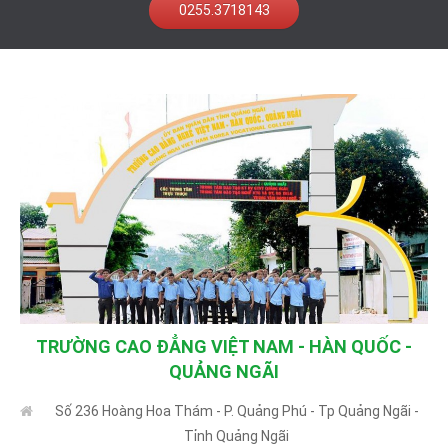
0255.3718143
TRƯỜNG CAO ĐẲNG VIỆT NAM - HÀN QUỐC -
QUẢNG NGÃI
Số 236 Hoàng Hoa Thám - P. Quảng Phú - Tp Quảng Ngãi -
Tỉnh Quảng Ngãi