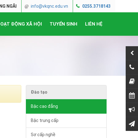
NG NGÃI
info@vkqnc.edu.vn
0255.3718143
OẠT ĐỘNG XÃ HỘI
TUYỂN SINH
LIÊN HỆ
025
NỘP
Đào tạo
THỜ
Bậc cao đẳng
TH
Bậc trung cấp
LIÊ
Sơ cấp nghề