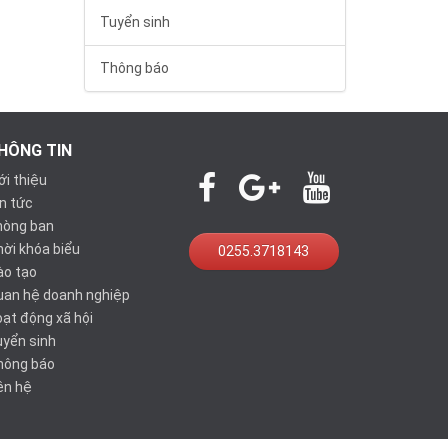
Tuyển sinh
Thông báo
HÔNG TIN
ới thiệu
n tức
hòng ban
ời khóa biểu
0255.3718143
ào tạo
uan hệ doanh nghiệp
ạt động xã hội
yển sinh
hông báo
ên hệ