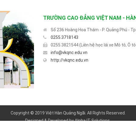
TRƯỜNG CAO ĐẲNG VIỆT NAM - HÀ
Số 236 Hoàng Hoa Thám - P. Quảng Phú - Tp
0255.3718143
0255.3821544 (Liên hệ học lái xe Mô tô, Ô t
info@vkqnc.edu.vn
http://vkqnc.edu.vn
Copyright © 2019
Việt Hàn Quảng Ngãi
. All Rights Reserved.
Designed & Developed by
Alpha IT Solutions.