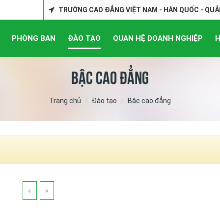
TRƯỜNG CAO ĐẲNG VIỆT NAM - HÀN QUỐC - QUẢ
PHÒNG BAN
ĐÀO TẠO
QUAN HỆ DOANH NGHIỆP
H
Bậc cao đẳng
Trang chủ
Đào tạo
Bậc cao đẳng
«
»