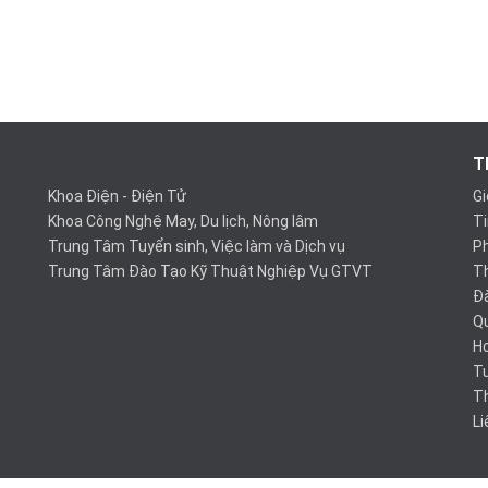
T
Khoa Điện - Điện Tử
Gi
Khoa Công Nghệ May, Du lịch, Nông lâm
Ti
Trung Tâm Tuyển sinh, Việc làm và Dịch vụ
P
Trung Tâm Đào Tạo Kỹ Thuật Nghiệp Vụ GTVT
Th
Đ
Q
Ho
Tu
T
Li