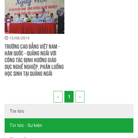
15/08/2019
Trường Cao đẳng Việt Nam -
Hàn Quốc - Quảng Ngãi với
công tác định hướng giáo
dục nghề nghiệp, phân luồng
học sinh tại Quảng Ngãi
«
1
»
Tin tức
Tin tức - Sự kiện