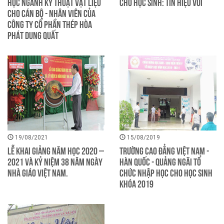
học ngành Kỹ thuật vật liệu
cho học sinh: Tín hiệu vui
cho cán bộ - nhân viên của
Công ty Cổ phần Thép Hòa
Phát Dung Quất
19/08/2021
15/08/2019
Lễ Khai giảng năm học 2020 –
Trường Cao đẳng Việt Nam -
2021 và Kỷ niệm 38 năm ngày
Hàn Quốc - Quảng Ngãi tổ
Nhà giáo Việt Nam.
chức nhập học cho học sinh
khóa 2019