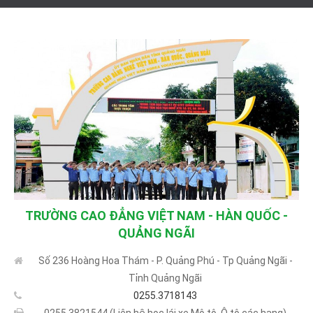
TRƯỜNG CAO ĐẲNG VIỆT NAM - HÀN QUỐC -
QUẢNG NGÃI
Số 236 Hoàng Hoa Thám - P. Quảng Phú - Tp Quảng Ngãi -
Tỉnh Quảng Ngãi
0255.3718143
0255.3821544 (Liên hệ học lái xe Mô tô, Ô tô các hạng)