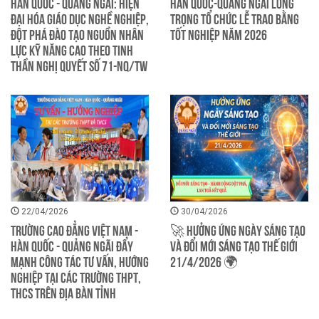
Hàn Quốc - Quảng Ngãi: Hiện
Hàn Quốc-Quảng Ngãi long
đại hóa giáo dục nghề nghiệp,
trọng tổ chức lễ trao bằng
đột phá đào tạo nguồn nhân
tốt nghiệp năm 2026
lực kỹ năng cao theo tinh
thần Nghị quyết số 71-NQ/TW
22/04/2026
30/04/2026
TRƯỜNG CAO ĐẲNG VIỆT NAM -
🚀 HƯỞNG ỨNG NGÀY SÁNG TẠO
HÀN QUỐC - QUẢNG NGÃI ĐẨY
VÀ ĐỔI MỚI SÁNG TẠO THẾ GIỚI
MẠNH CÔNG TÁC TƯ VẤN, HƯỚNG
21/4/2026 🌍
NGHIỆP TẠI CÁC TRƯỜNG THPT,
THCS TRÊN ĐỊA BÀN TỈNH