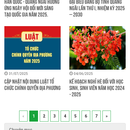
Hàn Quốc - Quảng Ngãi hưởng
đại biểu Đảng bộ tỉnh Quảng
ứng Ngày hội Đổi mới sáng
Ngãi lần thứ I, nhiệm kỳ 2025
tạo quốc gia năm 2025.
– 2030
31/07/2025
04/06/2025
Cập nhật nội dung Luật Tổ
Kế hoạch nghỉ hè đối với học
chức chính quyền địa phương
sinh, sinh viên năm học 2024
- 2025
«
1
2
3
4
5
6
7
»
Chuyên mục