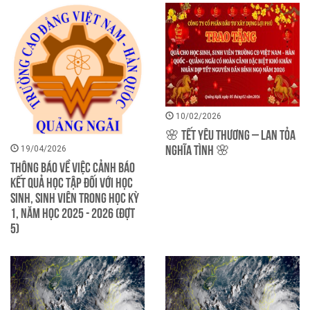
10/02/2026
🌸 TẾT YÊU THƯƠNG – LAN TỎA
NGHĨA TÌNH 🌸
19/04/2026
THÔNG BÁO Về việc cảnh báo
kết quả học tập đối với học
sinh, sinh viên trong học kỳ
1, năm học 2025 - 2026 (Đợt
5)