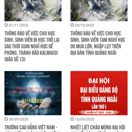
07/11/2025
29/10/2025
THÔNG BÁO Về việc cho học
THÔNG BÁO Về việc cho học
sinh, sinh viên đi học trở lại
sinh, sinh viên tạm nghỉ học
sau thời gian nghỉ học để
do mưa lớn, ngập lụt trên
phòng, tránh bão KALMAEGI
địa bàn tỉnh Quảng Ngãi
(Bão số 13)
30/09/2025
10/09/2025
Trường Cao đẳng Việt Nam -
Nhiệt liệt chào mừng Đại hội