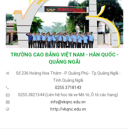
TRƯỜNG CAO ĐẲNG VIỆT NAM - HÀN QUỐC -
QUẢNG NGÃI
Số 236 Hoàng Hoa Thám - P. Quảng Phú - Tp Quảng Ngãi -
Tỉnh Quảng Ngãi
0255.3718143
0255.3821544 (Liên hệ học lái xe Mô tô, Ô tô các hạng)
info@vkqnc.edu.vn
http://vkqnc.edu.vn