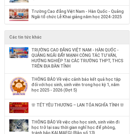
Trường Cao đẳng Việt Nam - Hàn Quốc - Quảng
Ngãi tổ chức Lễ Khai giảng năm học 2024-2025
Các tin tức khác
TRƯỜNG CAO ĐẲNG VIỆT NAM - HÀN QUỐC -
QUẢNG NGÃI ĐẨY MẠNH CÔNG TÁC TƯ VẤN,
HƯỚNG NGHIỆP TẠI CÁC TRƯỜNG THPT, THCS
TRÊN ĐỊA BÀN TỈNH
THÔNG BÁO Về việc cảnh báo kết quả học tập
đối với học sinh, sinh viên trong học kỳ 1, năm
học 2025 - 2026 (Đợt 5)
🌸 TẾT YÊU THƯƠNG – LAN TỎA NGHĨA TÌNH 🌸
THÔNG BÁO Về việc cho học sinh, sinh viên đi
học trở lại sau thời gian nghỉ học để phòng,
tránh bão KALMAEGI (Bão số 13)