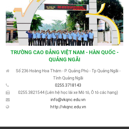
TRƯỜNG CAO ĐẲNG VIỆT NAM - HÀN QUỐC -
QUẢNG NGÃI
Số 236 Hoàng Hoa Thám - P. Quảng Phú - Tp Quảng Ngãi -
Tỉnh Quảng Ngãi
0255.3718143
0255.3821544 (Liên hệ học lái xe Mô tô, Ô tô các hạng)
info@vkqnc.edu.vn
http://vkqnc.edu.vn