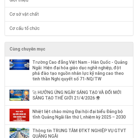
Giới thiệu
Cơ sở vật chất
Cơ cấu tổ chức
Cùng chuyên mục
Trường Cao đẳng Việt Nam - Hàn Quốc - Quảng
Ngãi: Hiện đại hóa giáo dục nghề nghiệp, đột
phá đào tạo nguồn nhân lực kỹ năng cao theo
tinh thần Nghị quyết số 71-NQ/TW
🚀 HƯỞNG ỨNG NGÀY SÁNG TẠO VÀ ĐỔI MỚI
SÁNG TẠO THẾ GIỚI 21/4/2026 🌍
Nhiệt liệt chào mừng Đại hội đại biểu Đảng bộ
tỉnh Quảng Ngãi lần thứ I, nhiệm kỳ 2025 – 2030
Thông tin TRUNG TÂM ĐTKT NGHIỆP VỤ GTVT
QUẢNG NGÃI