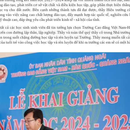
 đào tạo, phát triển cơ sở vật chất và điều kiện học tập, góp phần thực hiện thắng
c vụ cho đất nước. Bên cạnh những thành tựu đã đạt được, thầy Hiệu trưởng c
ng vào việc nâng cao chất lượng đào tạo, đẩy mạnh hợp tác quốc tế, nghiên cứu
huật cao, đáp ứng yêu cầu phát triển kinh tế - xã hội của tỉnh.
tất cả các
học sinh sinh viên
đã tin tưởng lựa chọn Trường Cao đẳng Việt Nam-H
trên con đường lập thân, lập nghiệp. Thầy và toàn thể quý thầy cô trong Nhà trườn
ên
trong suốt chặng đường học tập và rèn luyện tại Trường. Thầy mong muốn tất c
ủa tuổi trẻ vào công việc học tập và rèn luyện để khi ra trường các em sẽ có một h