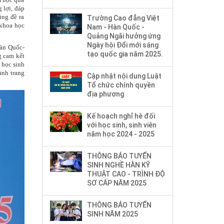
 lợi, đáp
ũng đề ra
Trường Cao đẳng Việt
 khoa học
Nam - Hàn Quốc -
Quảng Ngãi hưởng ứng
Ngày hội Đổi mới sáng
àn Quốc-
tạo quốc gia năm 2025.
g cam kết
ả
học sinh
ành trang
Cập nhật nội dung Luật
Tổ chức chính quyền
địa phương
Kế hoạch nghỉ hè đối
với học sinh, sinh viên
năm học 2024 - 2025
THÔNG BÁO TUYỂN
SINH NGHỀ HÀN KỸ
THUẬT CAO - TRÌNH ĐỘ
SƠ CẤP NĂM 2025
THÔNG BÁO TUYỂN
SINH NĂM 2025