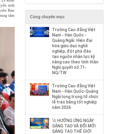
c Lễ Khai
uyển sinh
 viên Ban
Trung tâm
Cùng chuyên mục
Trường Cao đẳng Việt
Nam - Hàn Quốc -
Quảng Ngãi: Hiện đại
hóa giáo dục nghề
nghiệp, đột phá đào
tạo nguồn nhân lực kỹ
năng cao theo tinh thần
Nghị quyết số 71-
NQ/TW
Trường Cao đẳng Việt
Nam - Hàn Quốc-Quảng
Ngãi long trọng tổ chức
lễ trao bằng tốt nghiệp
năm 2026
🚀 HƯỞNG ỨNG NGÀY
SÁNG TẠO VÀ ĐỔI MỚI
SÁNG TẠO THẾ GIỚI