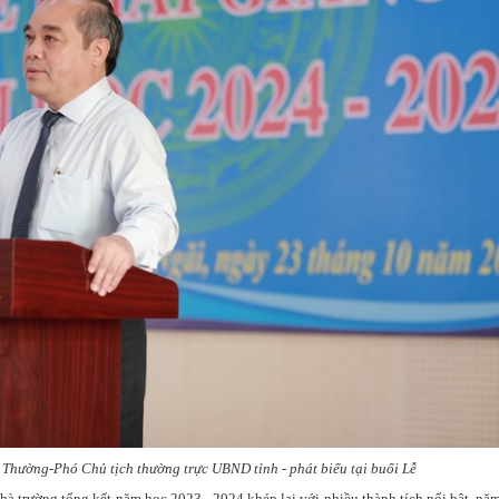
Thường-Phó Chủ tịch thường trực UBND tỉnh - phát biểu tại buổi Lễ
hà trường tổng kết năm học 2023 - 2024 khép lại với nhiều thành tích nổi bật, nă