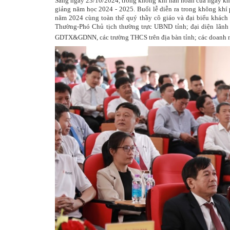
Sáng ngày 23/10/2024, trong không khí hân hoan của ngày kh
giảng năm học 2024 - 2025. Buổi lễ diễn ra trong không khí 
năm 2024 cùng toàn thể quý thầy cô giáo và đại biểu khách
Thường-Phó Chủ tịch thường trực UBND tỉnh; đại diện lãnh 
GDTX&GDNN, các trường THCS trên địa bàn tỉnh; các doanh ng