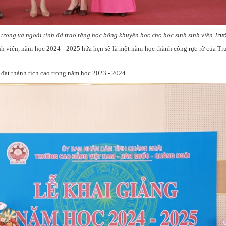
rong và ngoài tỉnh đã trao tặng học bổng khuyến học cho học sinh sinh viên Trư
sinh viên, năm học 2024 - 2025 hứa hẹn sẽ là một năm học thành công rực rỡ của T
 đạt thành tích cao trong năm học 2023 - 2024.