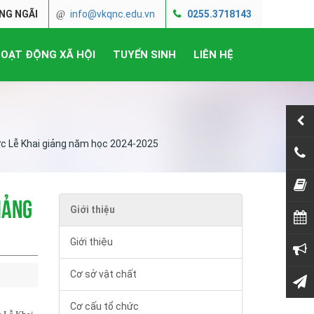
NG NGÃI
info@vkqnc.edu.vn
0255.3718143
OẠT ĐỘNG XÃ HỘI
TUYỂN SINH
LIÊN HỆ
ức Lễ Khai giảng năm học 2024-2025
025
NỘP
iảng
Giới thiệu
THỜ
Giới thiệu
TH
Cơ sở vật chất
LIÊ
Cơ cấu tổ chức