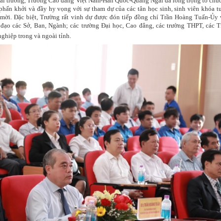
ai trường, Trường Cao đẳng Việt Nam-Hàn Quốc-Quảng Ngãi đã long trọng tổ chứ
phấn khởi và đầy hy vọng với sự tham dự của các tân học sinh, sinh viên khóa t
 mời. Đặc biệt, Trường rất vinh dự được đón tiếp đồng chí Trần Hoàng Tuấn-Ủy
đạo các Sở, Ban, Ngành; các trường Đại học, Cao đẳng, các trường THPT, các 
hiệp trong và ngoài tỉnh.