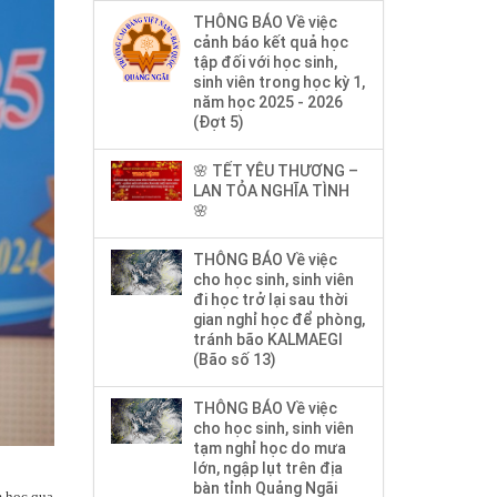
THÔNG BÁO Về việc
cảnh báo kết quả học
tập đối với học sinh,
sinh viên trong học kỳ 1,
năm học 2025 - 2026
(Đợt 5)
🌸 TẾT YÊU THƯƠNG –
LAN TỎA NGHĨA TÌNH
🌸
THÔNG BÁO Về việc
cho học sinh, sinh viên
đi học trở lại sau thời
gian nghỉ học để phòng,
tránh bão KALMAEGI
(Bão số 13)
THÔNG BÁO Về việc
cho học sinh, sinh viên
tạm nghỉ học do mưa
lớn, ngập lụt trên địa
bàn tỉnh Quảng Ngãi
m học qua