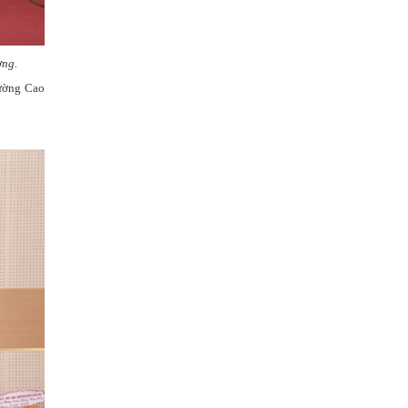
ờng.
rường Cao