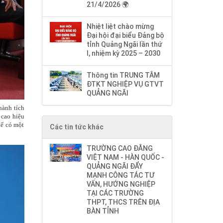
21/4/2026 🌍
Nhiệt liệt chào mừng
Đại hội đại biểu Đảng bộ
tỉnh Quảng Ngãi lần thứ
I, nhiệm kỳ 2025 – 2030
Thông tin TRUNG TÂM
ĐTKT NGHIỆP VỤ GTVT
QUẢNG NGÃI
hành tích
 cao hiệu
để có một
Các tin tức khác
TRƯỜNG CAO ĐẲNG
VIỆT NAM - HÀN QUỐC -
QUẢNG NGÃI ĐẨY
MẠNH CÔNG TÁC TƯ
VẤN, HƯỚNG NGHIỆP
TẠI CÁC TRƯỜNG
THPT, THCS TRÊN ĐỊA
BÀN TỈNH