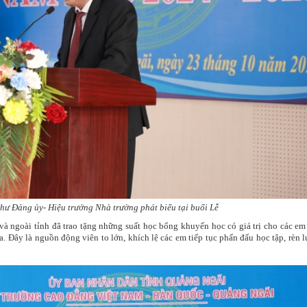
hư Đảng ủy- Hiệu trưởng Nhà trường phát biểu tại buổi Lễ
 ngoài tỉnh đã trao tặng những suất học bổng khuyến học có giá trị cho các em
a. Đây là nguồn động viên to lớn, khích lệ các em tiếp tục phấn đấu học tập, rèn l