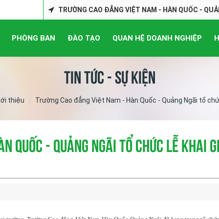
TRƯỜNG CAO ĐẲNG VIỆT NAM - HÀN QUỐC - QUẢ
PHÒNG BAN
ĐÀO TẠO
QUAN HỆ DOANH NGHIỆP
H
Tin tức - Sự kiện
iới thiệu
Trường Cao đẳng Việt Nam - Hàn Quốc - Quảng Ngãi tổ ch
àn Quốc - Quảng Ngãi tổ chức Lễ Khai g