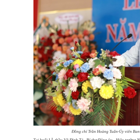
Đồng chí Trần Hoàng Tuấn-Ủy viên Ban 
Tại buổi Lễ, thầy Võ Đình Tá - Bí thư Đảng ủy - Hiệu trưởng N