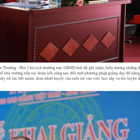
an Thường - Phó Chủ tịch thường trực UBND tỉnh đã ghi nhận, biểu dương những t
ể nhà trường tiếp tục đoàn kết, sáng tạo, đổi mới phương pháp giảng dạy để nâng
hãy nỗ lực hết mình, đem nhiệt huyết của tuổi trẻ vào việc học tập và rèn luyện 